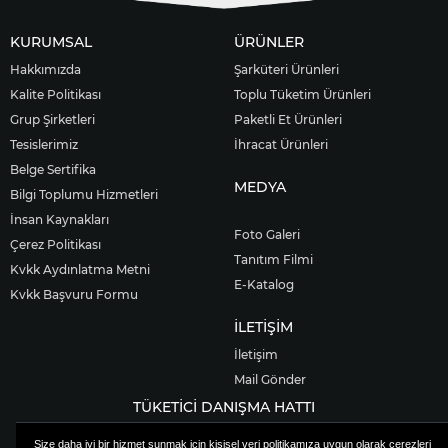
KURUMSAL
ÜRÜNLER
Hakkımızda
Şarküteri Ürünleri
Kalite Politikası
Toplu Tüketim Ürünleri
Grup Şirketleri
Paketli Et Ürünleri
Tesislerimiz
İhracat Ürünleri
Belge Sertifika
MEDYA
Bilgi Toplumu Hizmetleri
İnsan Kaynakları
Foto Galeri
Çerez Politikası
Tanıtım Filmi
Kvkk Aydınlatma Metni
E-Katalog
Kvkk Başvuru Formu
İLETİŞİM
İletişim
Mail Gönder
TÜKETİCİ DANIŞMA HATTI
444 9 177
Size daha iyi bir hizmet sunmak için kişisel veri politikamıza uygun olarak çerezleri