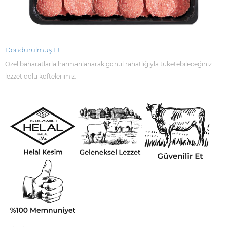
Dondurulmuş Et
Özel baharatlarla harmanlanarak gönül rahatlığıyla tüketebileceğiniz
lezzet dolu köftelerimiz.