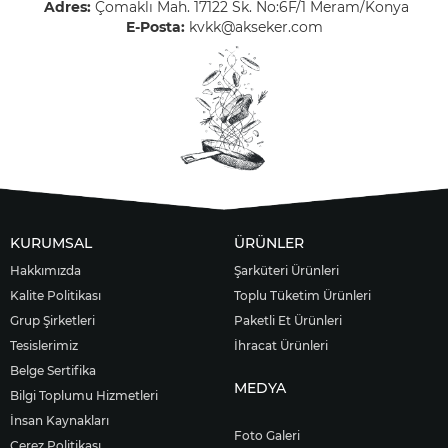
Adres:
Çomaklı Mah. 17122 Sk. No:6F/1 Meram/Konya
E-Posta:
kvkk@akseker.com
KURUMSAL
ÜRÜNLER
Hakkımızda
Şarküteri Ürünleri
Kalite Politikası
Toplu Tüketim Ürünleri
Grup Şirketleri
Paketli Et Ürünleri
Tesislerimiz
İhracat Ürünleri
Belge Sertifika
MEDYA
Bilgi Toplumu Hizmetleri
İnsan Kaynakları
Foto Galeri
Çerez Politikası