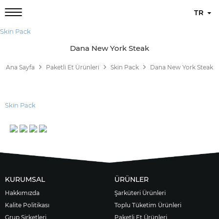
TR
Skin Pack
Dana New York Steak
Ana Sayfa
Paketli Et Ürünleri
Skin Pack
Dana New York Steak
Skin Pack
KURUMSAL
ÜRÜNLER
Hakkımızda
Şarküteri Ürünleri
Kalite Politikası
Toplu Tüketim Ürünleri
Grup Şirketleri
Paketli Et Ürünleri