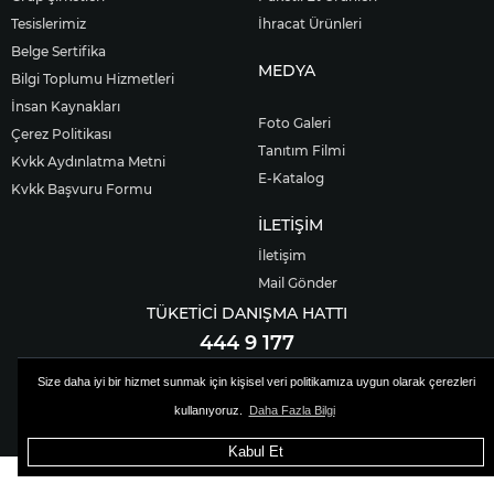
Tesislerimiz
İhracat Ürünleri
Belge Sertifika
MEDYA
Bilgi Toplumu Hizmetleri
İnsan Kaynakları
Foto Galeri
Çerez Politikası
Tanıtım Filmi
Kvkk Aydınlatma Metni
E-Katalog
Kvkk Başvuru Formu
İLETİŞİM
İletişim
Mail Gönder
TÜKETİCİ DANIŞMA HATTI
444 9 177
Size daha iyi bir hizmet sunmak için kişisel veri politikamıza uygun olarak çerezleri
Akşeker Kurumsal - Tüm Hakları Saklıdır.
kullanıyoruz.
Daha Fazla Bilgi
Mazaka Yazılım & Ajans MD
Kabul Et