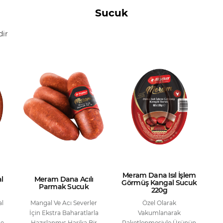
Sucuk
dir
Meram Dana Isıl İşlem
l
Meram Dana Acılı
Görmüş Kangal Sucuk
Parmak Sucuk
220g
al
Mangal Ve Acı Severler
Özel Olarak
İçin Ekstra Baharatlarla
Vakumlanarak
te
Hazırlanmış Harika Bir
Paketlenmesiyle Ürünün