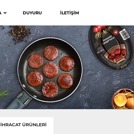
A
DUYURU
İLETİŞİM
İHRACAT ÜRÜNLERI