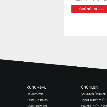
Kangal Sucuk
ÜRÜNÜ İNCELE
KURUMSAL
ÜRÜNLER
Hakkımızda
Şarküteri Ürünleri
Kalite Politikası
Toplu Tüketim Ürü
Grup Şirketleri
Paketli Et Ürünleri