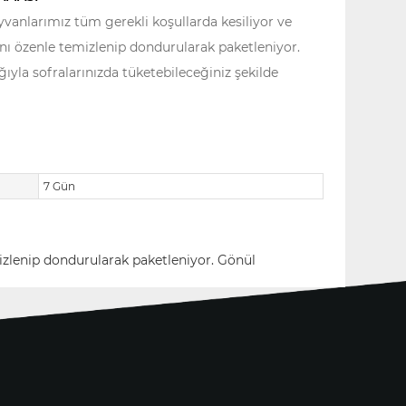
anlarımız tüm gerekli koşullarda kesiliyor ve
nı özenle temizlenip dondurularak paketleniyor.
ğıyla sofralarınızda tüketebileceğiniz şekilde
7 Gün
izlenip dondurularak paketleniyor. Gönül