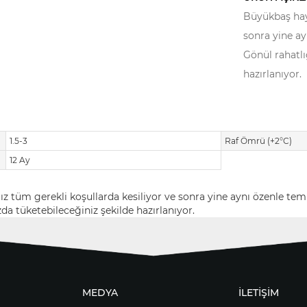
Büyükbaş hayv
sonra yine ay
Gönül rahatlı
hazırlanıyor.
1.5-3
Raf Ömrü (+2°C)
12 Ay
 tüm gerekli koşullarda kesiliyor ve sonra yine aynı özenle tem
zda tüketebileceğiniz şekilde hazırlanıyor.
MEDYA
İLETİŞİM