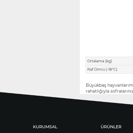
Ortalama (kg)
Raf Ömrü (-18°C)
Büyükbaş hayvanlarımız
rahatlığıyla sofralarını
KURUMSAL
ÜRÜNLER